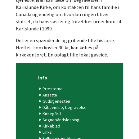
tjeneste. Man kan læse om begravelsen i
Karlslunde Kirke, om kontakten til hans familie i
Canada og endelig om hvordan ringen bliver
sluttet, da hans søster og forældres urner kom til
Karlslunde i 1999.
Det er en spændende og gribende lille historie.
Hæftet, som koster 30 kr, kan købes på
kirkekontoret. En oplagt lille lokal gaveidé.
Info
Præsterne
Ansatte
Gudstjenesten
Dåb, vielse, begravelse
Kirkegård
Sognebåndsløsning
Kirkeblad
Links
Folkekirkens Mission