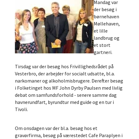
Mandag var
der besøg i
børnehaven
Møllehaven,
et lille
landbrug og
et stort
gartneri.
Tirsdag var der besøg hos Frivillighedsrådet på
Vesterbro, der arbejder for socialt udsatte, bl.a.
narkomaner og alkoholmisbrugere. Derefter besøg
i Folketinget hos MF John Dyrby Paulsen med livlig
debat om samfundsforhold - senere samme dag
havnerundfart, byrundtur med guide og en tur i
Tivoli.
Om onsdagen var der bl.a. besøg hos et
gravørfirma, besøg på værestedet Cafe Paraplyen i