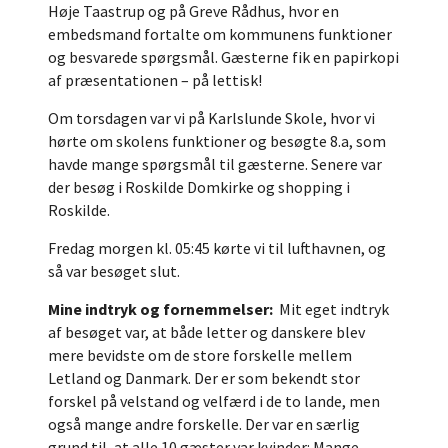
Høje Taastrup og på Greve Rådhus, hvor en
embedsmand fortalte om kommunens funktioner
og besvarede spørgsmål. Gæsterne fik en papirkopi
af præsentationen – på lettisk!
Om torsdagen var vi på Karlslunde Skole, hvor vi
hørte om skolens funktioner og besøgte 8.a, som
havde mange spørgsmål til gæsterne. Senere var
der besøg i Roskilde Domkirke og shopping i
Roskilde.
Fredag morgen kl. 05:45 kørte vi til lufthavnen, og
så var besøget slut.
Mine indtryk og fornemmelser:
Mit eget indtryk
af besøget var, at både letter og danskere blev
mere bevidste om de store forskelle mellem
Letland og Danmark. Der er som bekendt stor
forskel på velstand og velfærd i de to lande, men
også mange andre forskelle. Der var en særlig
grund til, at alle 10 gæster var kvinder: Mange