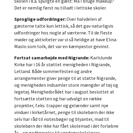
skolen i 8.a. spurgte en gæst: Må I bruge makeup?
Det er nemlig først nu tilladt i lettiske skoler.
Sproglige udfordringer:
Over halvdelen af
gæsterne talte kun lettisk, så det gav naturligvis
udfordringer hos nogle af værterne. Til de fleste
møder og aktiviteter var vi så heldige at have Elina
Maslo som tolk, det var en kæmpestor gevinst.
Fortsat samarbejde med Nigrande:
Karlslunde
Kirke har i 16 år støttet menigheden i Nigrande,
Letland. Både sommerfesten og andre
arrangementer giver penge til at støtte Nigrande,
og menigheden indsamler store mængder af tøj og
legetøj. Menighedsrådet har i august besluttet at
fortsætte støtten og har udvalgt en række
projekter, f.eks. trapper og gelænder samt nye
vinduer i kirketårnet, penge til skolebørn der ikke
selv har råd til notesbøger og blyanter, mad til
skolebørn der ikke har fået skolemad i det forløbne
år – og godtgørelse til søndagsskolelærer.