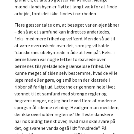
mænd i landsbyen er flyttet langt væk for at finde
arbejde, fordi det ikke findes i nærheden.
Flere gæster talte om, at besøget var en øjenåbner
– de så at et samfund kan indrettes anderledes,
f.eks. med mere frihed og velfærd. Men de så ud til
at være overraskede over det, som jeg vil kalde
”danskernes ubekymrede måde at leve på”. F.eks. i
børnehaven var nogle letter forbavsede over
børnenes tilsyneladende grænseløse frihed. De
kunne meget af tiden selv bestemme, hvad de ville
lege med eller gøre, og små børn der klatrede i
ribber så farligt ud. Letterne er gennem hele livet
vænnet til et samfund med strenge regler og
begrænsninger, og jeg hørte ved flere af møderne
spørgsmål i denne retning: Hvad gør man med dem,
der ikke overholder reglerne? De fleste danskere
har nok aldrig tænkt over, hvad man skal svare på
det, og svarene var da også lidt ”mudrede”. På