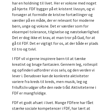
har en holdning til livet. Her er voksne med noget
på hjerte. FDF bygger på et kristent livssyn, og vi
forsøger at formidle de kristne fortællinger og
værdier på en måde, der er relevant for moderne
børn, unge og voksne. Det er værdier som for
eksempel tolerance, tilgivelse og næstekærlighed.
Det er dog ikke et krav, at man tror på Gud, for at
gå til FDF. Det er vigtigt for os, at der både er plads
til tro og tvivl.
I FDF vil vi gerne inspirere børn til at tænke
kreativt og bruge fantasien. Gennem leg, rollespil
og opfinderi udfordrer vi os selv, og den verden vi
lever i. Derudover kan de konkrete aktiviteter
variere fra kreds til kreds, men musik, leg og
friluftsliv udgør ofte den røde tråd. Aktiviteterne i
FDF er mangfoldige.
FDF et godt afsæt i livet. Mange FDFere har fået
stærke sociale kompetencer i FDF, har lært at