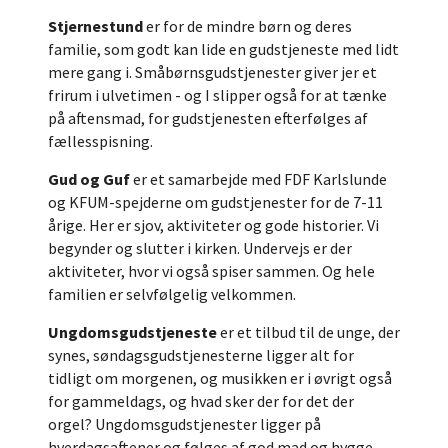
Stjernestund
er for de mindre børn og deres
familie, som godt kan lide en gudstjeneste med lidt
mere gang i. Småbørnsgudstjenester giver jer et
frirum i ulvetimen - og I slipper også for at tænke
på aftensmad, for gudstjenesten efterfølges af
fællesspisning.
Gud og Guf
er et samarbejde med FDF Karlslunde
og KFUM-spejderne om gudstjenester for de 7-11
årige. Her er sjov, aktiviteter og gode historier. Vi
begynder og slutter i kirken. Undervejs er der
aktiviteter, hvor vi også spiser sammen. Og hele
familien er selvfølgelig velkommen.
Ungdomsgudstjeneste
er et tilbud til de unge, der
synes, søndagsgudstjenesterne ligger alt for
tidligt om morgenen, og musikken er i øvrigt også
for gammeldags, og hvad sker der for det der
orgel? Ungdomsgudstjenester ligger på
hverdagsaftener og følges af god mad og hygge.