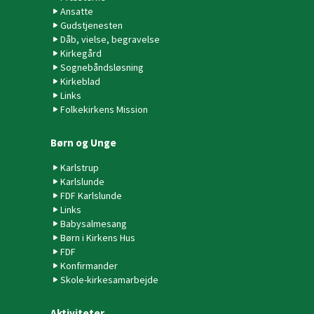
Ansatte
Gudstjenesten
Dåb, vielse, begravelse
Kirkegård
Sognebåndsløsning
Kirkeblad
Links
Folkekirkens Mission
Børn og Unge
Karlstrup
Karlslunde
FDF Karlslunde
Links
Babysalmesang
Børn i Kirkens Hus
FDF
Konfirmander
Skole-kirkesamarbejde
Aktiviteter