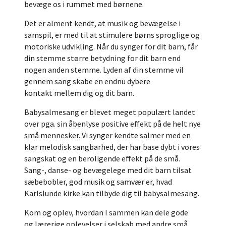
bevæge os i rummet med børnene.
Det er alment kendt, at musik og bevægelse i
samspil, er med til at stimulere børns sproglige og
motoriske udvikling. Når du synger for dit barn, får
din stemme større betydning for dit barn end
nogen anden stemme. Lyden af din stemme vil
gennem sang skabe en endnu dybere
kontakt mellem dig og dit barn.
Babysalmesang er blevet meget populært landet
over pga. sin åbenlyse positive effekt på de helt nye
små mennesker. Vi synger kendte salmer med en
klar melodisk sangbarhed, der har base dybt i vores
sangskat og en beroligende effekt på de små.
Sang-, danse- og bevægelege med dit barn tilsat
sæbebobler, god musik og samvær er, hvad
Karlslunde kirke kan tilbyde dig til babysalmesang.
Kom og oplev, hvordan I sammen kan dele gode
og lærerige oplevelser i selskab med andre små