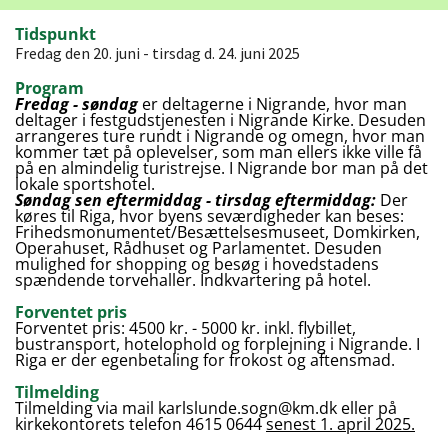
Tidspunkt
Fredag den 20. juni - tirsdag d. 24. juni 2025
Program
Fredag - søndag
er deltagerne i Nigrande, hvor man
deltager i festgudstjenesten i Nigrande Kirke. Desuden
arrangeres ture rundt i Nigrande og omegn, hvor man
kommer tæt på oplevelser, som man ellers ikke ville få
på en almindelig turistrejse. I Nigrande bor man på det
lokale sportshotel.
Søndag sen eftermiddag - tirsdag eftermiddag:
Der
køres til Riga, hvor byens seværdigheder kan beses:
Frihedsmonumentet/Besættelsesmuseet, Domkirken,
Operahuset, Rådhuset og Parlamentet. Desuden
mulighed for shopping og besøg i hovedstadens
spændende torvehaller. Indkvartering på hotel.
Forventet pris
Forventet pris: 4500 kr. - 5000 kr. inkl. flybillet,
bustransport, hotelophold og forplejning i Nigrande. I
Riga er der egenbetaling for frokost og aftensmad.
Tilmelding
Tilmelding via mail karlslunde.sogn@km.dk eller på
kirkekontorets telefon 4615 0644
senest
1. april 2025.