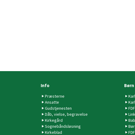
Info
Børn
Præsterne
Kar
Ansatte
Kar
Gudstjenesten
FDF
Dåb, vielse, begravelse
Lin
Kirkegård
Bab
Sognebåndsløsning
Bør
Kirkeblad
FDF