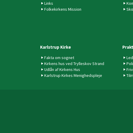
Links
Kon
Folkekirkens Mission
Sko
Karlstrup Kirke
Prakt
Fakta om sognet
Led
Kirkens hus ved Trylleskov Strand
Pol
Udlån af Kirkens Hus
Friv
Karlstrup Kirkes Menighedspleje
Til