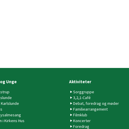
 og Unge
Aktiviteter
lstrup
Sorggruppe
lslunde
3,2,1-Café
 Karlslunde
Debat, foredrag og møder
ks
Familiearrangement
ysalmesang
Filmklub
n i Kirkens Hus
Koncerter
Foredrag