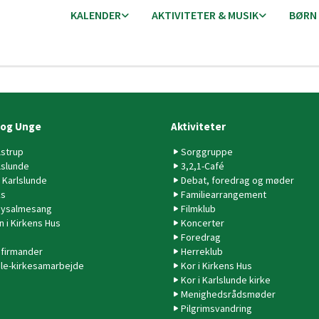
KALENDER
AKTIVITETER & MUSIK
BØRN
 og Unge
Aktiviteter
lstrup
Sorggruppe
lslunde
3,2,1-Café
 Karlslunde
Debat, foredrag og møder
ks
Familiearrangement
ysalmesang
Filmklub
n i Kirkens Hus
Koncerter
Foredrag
firmander
Herreklub
le-kirkesamarbejde
Kor i Kirkens Hus
Kor i Karlslunde kirke
Menighedsrådsmøder
Pilgrimsvandring