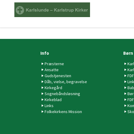
Info
Børn
Præsterne
Kar
Ansatte
Kar
Gudstjenesten
FDF
Dåb, vielse, begravelse
Lin
Kirkegård
Bab
Sognebåndsløsning
Bør
Kirkeblad
FDF
Links
Kon
Folkekirkens Mission
Sko